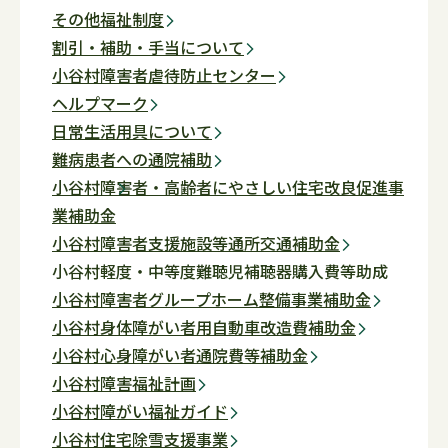
その他福祉制度
割引・補助・手当について
小谷村障害者虐待防止センター
ヘルプマーク
日常生活用具について
難病患者への通院補助
小谷村障害者・高齢者にやさしい住宅改良促進事
業補助金
小谷村障害者支援施設等通所交通補助金
小谷村軽度・中等度難聴児補聴器購入費等助成
小谷村障害者グループホーム整備事業補助金
小谷村身体障がい者用自動車改造費補助金
小谷村心身障がい者通院費等補助金
小谷村障害福祉計画
小谷村障がい福祉ガイド
小谷村住宅除雪支援事業