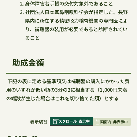
身体障害者手帳の交付対象外であること
社団法人日本耳鼻咽喉科学会が指定した、長野
県内に所在する精密聴力検査機関の専門医によ
り、補聴器の装用が必要であると診断されてい
ること
助成金額
下記の表に定める基準額又は補聴器の購入にかかった費
用のいずれか低い額の3分の2に相当する（1,000円未満
の端数が生じた場合はこれを切り捨てた額）とする
スクロール
表示中
表
表示切替
画面内
非表示中
組
み