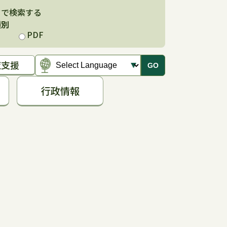
ドで検索する
種別
PDF
覧支援
GO
行政情報