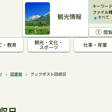
キーワー
ファイル
観光情報
すべて
閲
観光・文化・
て・教育
仕事・産業
スポーツ
ツ
図書館
ブックポスト回収日
収日