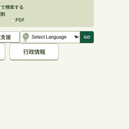
ドで検索する
種別
PDF
覧支援
GO
行政情報