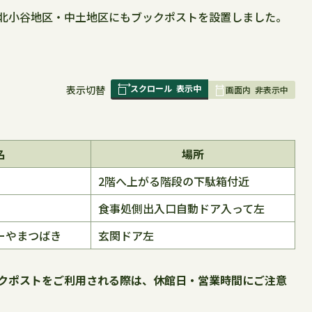
北小谷地区・中土地区にもブックポストを設置しました。
スクロール
表示中
表
表示切替
画面内
非表示中
組
み
の
名
場所
2階へ上がる階段の下駄箱付近
食事処側出入口自動ドア入って左
ーやまつばき
玄関ドア左
クポストをご利用される際は、休館日・営業時間にご注意