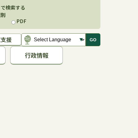
ドで検索する
種別
PDF
覧支援
GO
行政情報