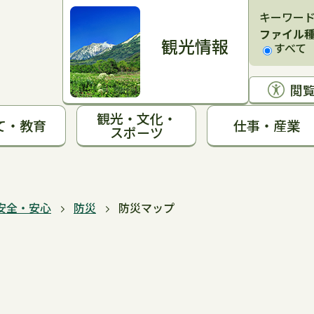
キーワー
ファイル
観光情報
すべて
閲
観光・文化・
て・教育
仕事・産業
スポーツ
安全・安心
防災
防災マップ