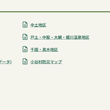
中土地区
戸土・中股・大網・姫川温泉地区
千国・真木地区
データ)
小谷村防災マップ