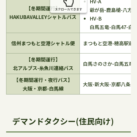
HV-A
【冬期間運行】
爺が岳-鹿島槍-八方
スクロールできます
HAKUBAVALLEYシャトルバス
HV-B
白馬五竜-白馬47-白
信州まつもと空港シャトル便
まつもと空港-穂高駅前-
【冬期間運行】
白馬さのさか-白馬五竜-
北アルプス-糸魚川連絡バス
【冬期間運行・夜行バス】
大阪-新大阪-京都八条口
大阪・京都-白馬線
デマンドタクシー(住民向け)