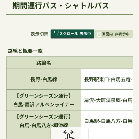
期間運行バス・シャトルバス
スクロール
表示中
表
表示切替
画面内
非表示中
組
み
路線と概要一覧
の
路線名
長野-白馬線
長野駅東口-白馬五竜-白
【グリーンシーズン運行】
扇沢-大町温泉郷-白馬五
白馬-扇沢アルペンライナー
【グリーンシーズン運行】
白馬駅-白馬八方-白馬岩
白馬-白馬八方-栂池線