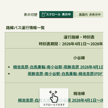
スクロール
表示中
表
表示切替
画面内
非表示中
組
み
路線バス運行情報一覧
の
運行路線・時刻表
時刻表期間：2026年4月1日～2026年11
小谷線
栂池高原-白馬乗鞍-南小谷駅-雨飾高原 2026年4月1日～(P
雨飾高原-南小谷駅-白馬乗鞍-栂池高原(PDFファイ
栂池線
栂池高原-白馬大池駅-南小谷駅 2026年4月1日～(PDF
スクロールできます