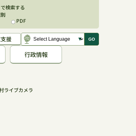
ドで検索する
種別
PDF
覧支援
GO
行政情報
村ライブカメラ