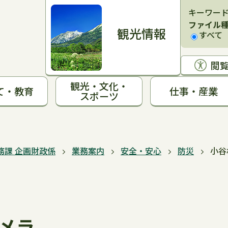
キーワー
ファイル
観光情報
すべて
閲
観光・文化・
て・教育
仕事・産業
スポーツ
務課 企画財政係
業務案内
安全・安心
防災
小谷
メラ